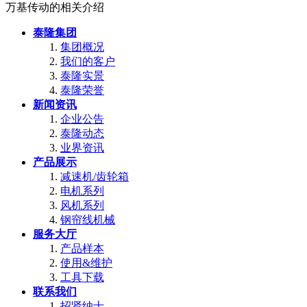
万基传动的相关介绍
泰隆集团
集团概况
我们的客户
泰隆实景
泰隆荣誉
新闻资讯
企业公告
泰隆动态
业界资讯
产品展示
减速机/齿轮箱
电机系列
风机系列
钢帘线机械
服务大厅
产品样本
使用&维护
工具下载
联系我们
招贤纳士