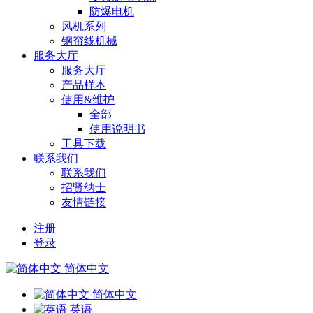
防爆电机
风机系列
钢帘线机械
服务大厅
服务大厅
产品样本
使用&维护
全部
使用说明书
工具下载
联系我们
联系我们
招贤纳士
友情链接
注册
登录
简体中文
简体中文
英语